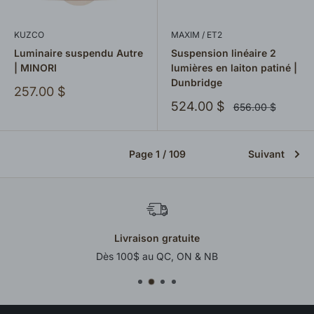
KUZCO
MAXIM / ET2
Luminaire suspendu Autre
Suspension linéaire 2
| MINORI
lumières en laiton patiné |
Dunbridge
Prix
257.00 $
réduit
Prix
524.00 $
Prix
656.00 $
normal
réduit
Page 1 / 109
Suivant
Support avant et après ac
B
Un accompagnement humain et e