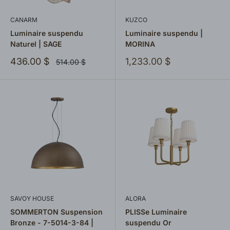
CANARM
KUZCO
Luminaire suspendu
Luminaire suspendu |
Naturel | SAGE
MORINA
Prix
Prix
436.00 $
1,233.00 $
Prix
514.00 $
normal
réduit
réduit
SAVOY HOUSE
ALORA
SOMMERTON Suspension
PLISSe Luminaire
Bronze - 7-5014-3-84 |
suspendu Or