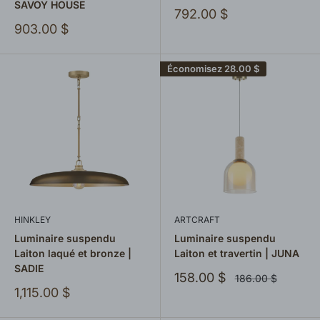
SAVOY HOUSE
Prix
792.00 $
réduit
Prix
903.00 $
réduit
Économisez
28.00 $
HINKLEY
ARTCRAFT
Luminaire suspendu
Luminaire suspendu
Laiton laqué et bronze |
Laiton et travertin | JUNA
SADIE
Prix
158.00 $
Prix
186.00 $
normal
réduit
Prix
1,115.00 $
réduit