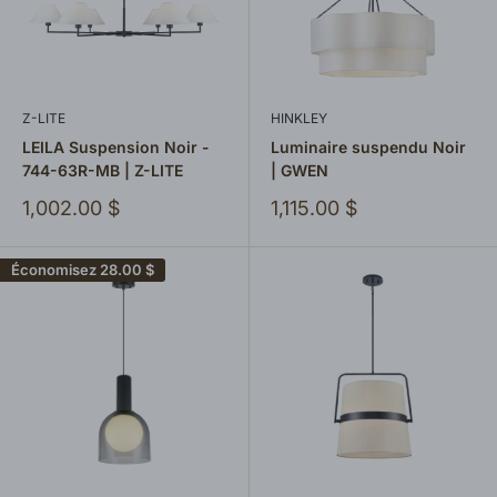
Z-LITE
HINKLEY
LEILA Suspension Noir -
Luminaire suspendu Noir
744-63R-MB | Z-LITE
| GWEN
Prix
Prix
1,002.00 $
1,115.00 $
réduit
réduit
Économisez
28.00 $