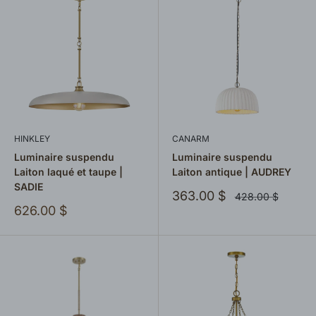
HINKLEY
CANARM
Luminaire suspendu
Luminaire suspendu
Laiton laqué et taupe |
Laiton antique | AUDREY
SADIE
Prix
363.00 $
Prix
428.00 $
normal
réduit
Prix
626.00 $
réduit