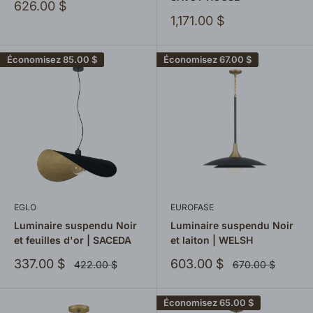
Prix
626.00 $
réduit
Prix
1,171.00 $
réduit
Économisez
85.00 $
Économisez
67.00 $
EGLO
EUROFASE
Luminaire suspendu Noir
Luminaire suspendu Noir
et feuilles d'or | SACEDA
et laiton | WELSH
Prix
Prix
337.00 $
603.00 $
Prix
Prix
422.00 $
670.00 $
normal
normal
réduit
réduit
Économisez
65.00 $