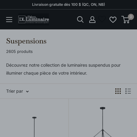
Passer
Livraison gratuite dès 100 $ (QC, ON, NB)
au
0
Déco
contenu
Luminaire
Suspensions
2605 produits
Découvrez notre collection de luminaires suspendus pour
illuminer chaque pièce de votre intérieur.
Trier par