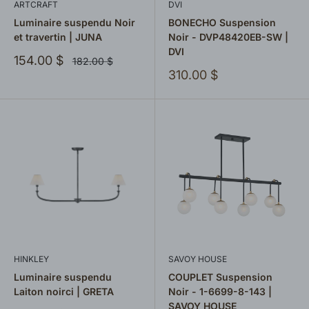
ARTCRAFT
DVI
Luminaire suspendu Noir
BONECHO Suspension
et travertin | JUNA
Noir - DVP48420EB-SW |
DVI
Prix
154.00 $
Prix
182.00 $
normal
réduit
Prix
310.00 $
réduit
HINKLEY
SAVOY HOUSE
Luminaire suspendu
COUPLET Suspension
Laiton noirci | GRETA
Noir - 1-6699-8-143 |
SAVOY HOUSE