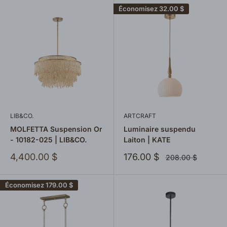
Économisez
32.00 $
LIB&CO.
ARTCRAFT
MOLFETTA Suspension Or
Luminaire suspendu
- 10182-025 | LIB&CO.
Laiton | KATE
Prix
Prix
4,400.00 $
176.00 $
Prix
208.00 $
normal
réduit
réduit
Économisez
179.00 $