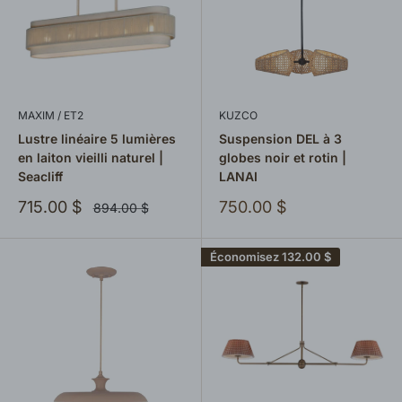
MAXIM / ET2
KUZCO
Lustre linéaire 5 lumières
Suspension DEL à 3
en laiton vieilli naturel |
globes noir et rotin |
Seacliff
LANAI
Prix
Prix
715.00 $
750.00 $
Prix
894.00 $
normal
réduit
réduit
Économisez
132.00 $