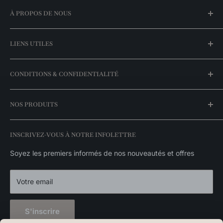
À PROPOS DE NOUS
Notre histoire
LIENS UTILES
Trouvez une boutique
FAQ
Mon compte
CONDITIONS & CONFIDENTIALITÉ
Meilleurs prix garantis
Espace entrepreneurs
Nos promotions
Livraison & expédition
NOS PRODUITS
Nos marques
Politique de retour
Catalogue exclusivités
Politique de disponibilité des stocks
Luminaires suspendus
INSCRIVEZ-VOUS À NOTRE INFOLETTRE
Politique de confidentialité
Appliques murales
Luminaires extérieurs
Soyez les premiers informés de nos nouveautés et offres
Décorations
Votre email
S'inscrire