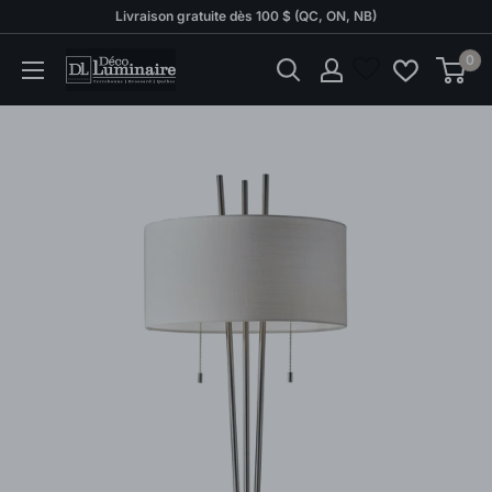
Passer
Livraison gratuite dès 100 $ (QC, ON, NB)
au
0
Déco
contenu
Luminaire