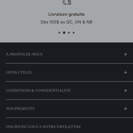
Livraison gratuite
Dès 100$ au QC, ON & NB
À PROPOS DE NOUS
Notre histoire
LIENS UTILES
Trouvez une boutique
FAQ
Mon compte
CONDITIONS & CONFIDENTIALITÉ
Meilleurs prix garantis
Espace entrepreneurs
Nos promotions
Livraison & expédition
NOS PRODUITS
Nos marques
Politique de retour
Catalogue exclusivités
Politique de disponibilité des stocks
Luminaires suspendus
INSCRIVEZ-VOUS À NOTRE INFOLETTRE
Politique de confidentialité
Appliques murales