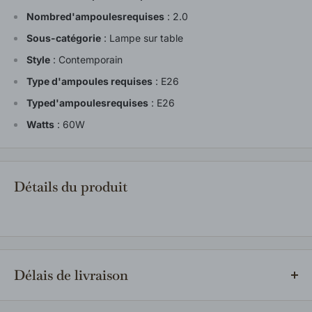
Nombred'ampoulesrequises
:
2.0
Sous-catégorie
:
Lampe sur table
Style
:
Contemporain
Type d'ampoules requises
:
E26
Typed'ampoulesrequises
:
E26
Watts
:
60W
Détails du produit
Délais de livraison
Les produits en inventaire sont expédiés rapidement partout