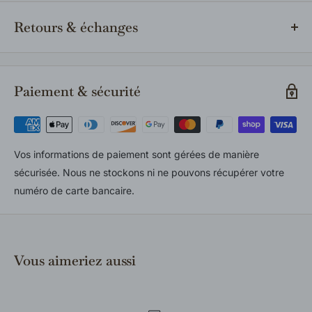
au Canada. Si un article est indisponible en magasin, nous le
Retours & échanges
commandons auprès du fournisseur et vous communiquerons
le délai estimé dès la confirmation de votre commande.
Les retours et échanges sont acceptés selon notre politique
en vigueur. Les produits doivent être neufs, inutilisés et dans
Paiement & sécurité
leur emballage d’origine. Consultez notre politique complète
pour tous les détails.
Vos informations de paiement sont gérées de manière
sécurisée. Nous ne stockons ni ne pouvons récupérer votre
numéro de carte bancaire.
Vous aimeriez aussi