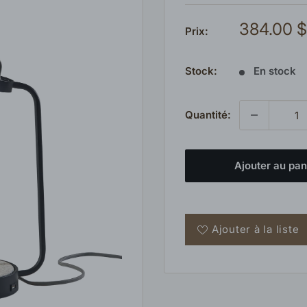
Prix
384.00 $
Prix:
réduit
Stock:
En stock
Quantité:
Ajouter au pan
Ajouter à la liste