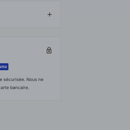
ndons auprès du
dès la confirmation de
litique en vigueur. Les
mballage d’origine.
ils.
e sécurisée. Nous ne
arte bancaire.