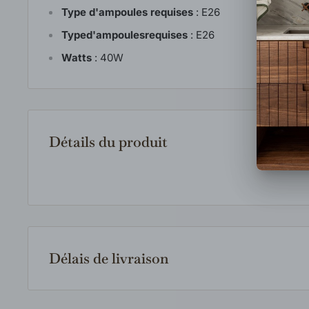
Type d'ampoules requises
:
E26
Typed'ampoulesrequises
:
E26
Watts
:
40W
Détails du produit
Délais de livraison
Les produits en inventaire sont expédiés rapidement 