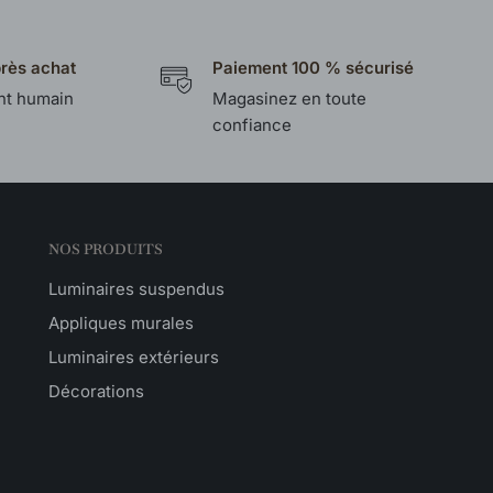
près achat
Paiement 100 % sécurisé
t humain
Magasinez en toute
confiance
NOS PRODUITS
Luminaires suspendus
Appliques murales
Luminaires extérieurs
Décorations