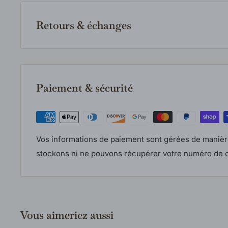
article est indisponible en magasin, nous le comma
fournisseur et vous communiquerons le délai estimé 
Retours & échanges
votre commande.
Les retours et échanges sont acceptés selon notre po
produits doivent être neufs, inutilisés et dans leur e
Consultez notre politique complète pour tous les déta
Paiement & sécurité
Vos informations de paiement sont gérées de manièr
stockons ni ne pouvons récupérer votre numéro de c
Vous aimeriez aussi