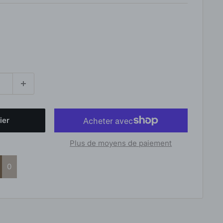
ier
Plus de moyens de paiement
0