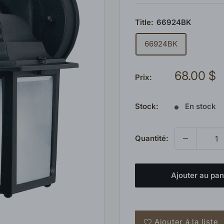
Title:
66924BK
66924BK
Prix
68.00 $
Prix:
réduit
Stock:
En stock
Quantité:
Ajouter au pan
Ajouter à la liste