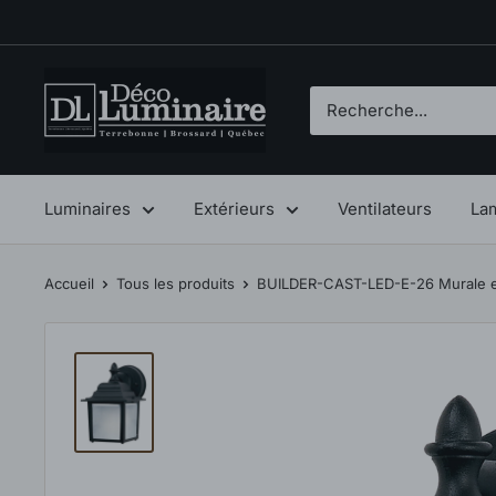
Passer
au
contenu
Déco
Luminaire
Luminaires
Extérieurs
Ventilateurs
La
Accueil
Tous les produits
BUILDER-CAST-LED-E-26 Murale ex