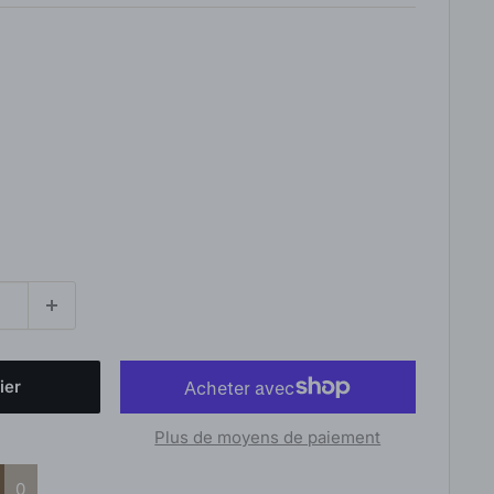
ier
Plus de moyens de paiement
0