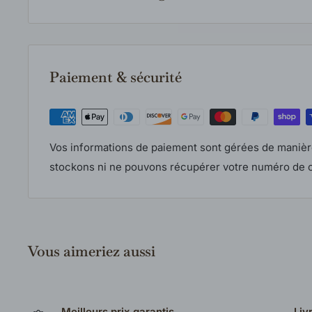
votre commande.
Les retours et échanges sont acceptés selon notre po
produits doivent être neufs, inutilisés et dans leur e
Consultez notre politique complète pour tous les déta
Paiement & sécurité
Vos informations de paiement sont gérées de manièr
stockons ni ne pouvons récupérer votre numéro de c
Vous aimeriez aussi
Meilleurs prix garantis
Liv