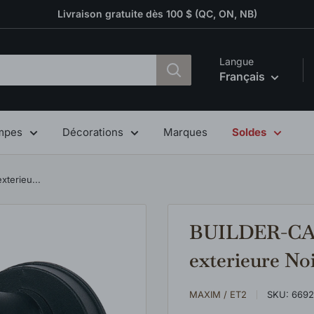
Livraison gratuite dès 100 $ (QC, ON, NB)
Langue
Français
mpes
Décorations
Marques
Soldes
terieu...
BUILDER-CAS
exterieure No
MAXIM / ET2
SKU:
669