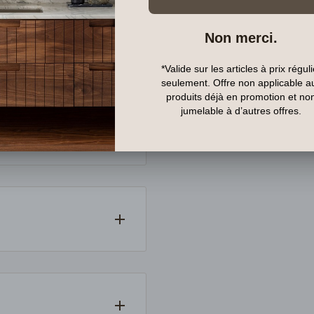
partout au Canada. Si un
ndons auprès du
dès la confirmation de