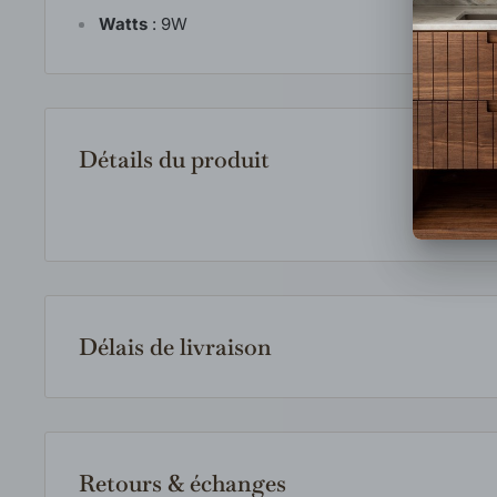
Watts
:
9W
Détails du produit
Délais de livraison
Les produits en inventaire sont expédiés rapidement 
article est indisponible en magasin, nous le comma
fournisseur et vous communiquerons le délai estimé 
Retours & échanges