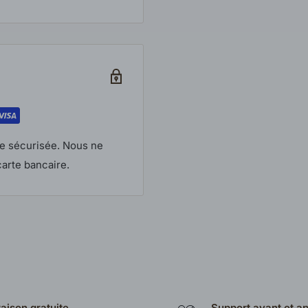
litique en vigueur. Les
mballage d’origine.
ils.
e sécurisée. Nous ne
arte bancaire.
raison gratuite
Support avant et a