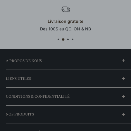
Livraison gratuite
Dès 100$ au QC, ON & NB
À PROPOS DE NOUS
Notre histoire
LIENS UTILES
Trouvez une boutique
FAQ
Mon compte
CONDITIONS & CONFIDENTIALITÉ
Meilleurs prix garantis
Espace entrepreneurs
Nos promotions
Livraison & expédition
NOS PRODUITS
Nos marques
Politique de retour
Catalogue exclusivités
Politique de disponibilité des stocks
Luminaires suspendus