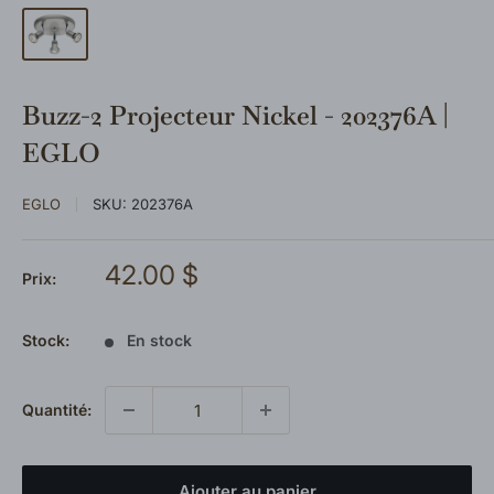
Buzz-2 Projecteur Nickel - 202376A |
EGLO
EGLO
SKU:
202376A
Prix
42.00 $
Prix:
réduit
Stock:
En stock
Quantité:
Ajouter au panier