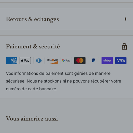
Les produits en inventaire sont expédiés rapidement partout
au Canada. Si un article est indisponible en magasin, nous le
Retours & échanges
commandons auprès du fournisseur et vous communiquerons
le délai estimé dès la confirmation de votre commande.
Les retours et échanges sont acceptés selon notre politique
en vigueur. Les produits doivent être neufs, inutilisés et dans
Paiement & sécurité
leur emballage d’origine. Consultez notre politique complète
pour tous les détails.
Vos informations de paiement sont gérées de manière
sécurisée. Nous ne stockons ni ne pouvons récupérer votre
numéro de carte bancaire.
Vous aimeriez aussi