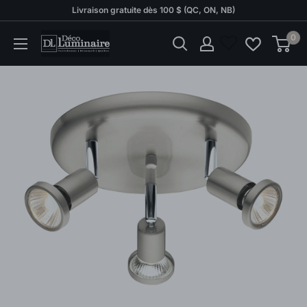
Passer
Livraison gratuite dès 100 $ (QC, ON, NB)
au
0
Déco
contenu
Luminaire