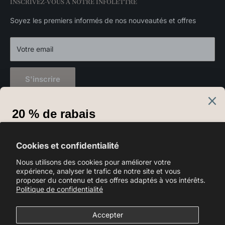
INSCRIVEZ-VOUS À NOTRE INFOLETTRE
Politique de confidentialité
Appliques murales
Luminaires extérieurs
Soyez les premiers informés de nos nouveautés et offres
Décorations
Votre email
S'inscrire
Langue
Français
Cookies et confidentialité
Nous suivre
Nous utilisons des cookies pour améliorer votre
expérience, analyser le trafic de notre site et vous
proposer du contenu et des offres adaptés à vos intérêts.
Politique de confidentialité
Nous acceptons
Accepter