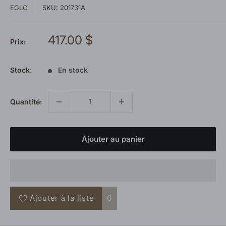
EGLO
SKU:
201731A
Prix
417.00 $
Prix:
réduit
Stock:
En stock
Quantité:
Ajouter au panier
Ajouter à la liste
0