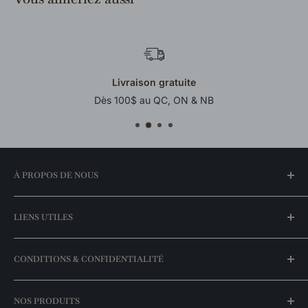
Livraison gratuite
Dès 100$ au QC, ON & NB
À PROPOS DE NOUS
Notre histoire
LIENS UTILES
Trouvez une boutique
FAQ
Mon compte
CONDITIONS & CONFIDENTIALITÉ
Meilleurs prix garantis
Espace entrepreneurs
Nos promotions
Livraison & expédition
NOS PRODUITS
Nos marques
Politique de retour