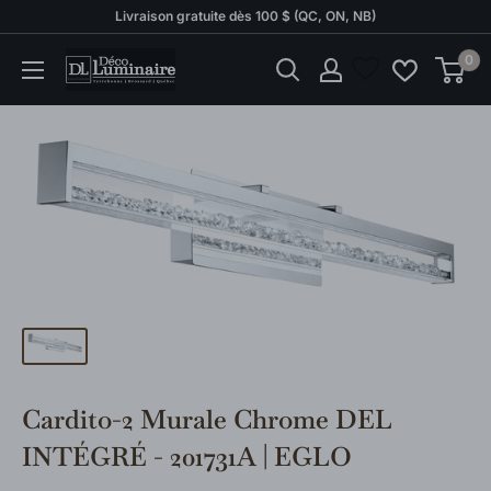
Passer
Livraison gratuite dès 100 $ (QC, ON, NB)
au
0
Déco
contenu
Luminaire
Cardito-2 Murale Chrome DEL
INTÉGRÉ - 201731A | EGLO