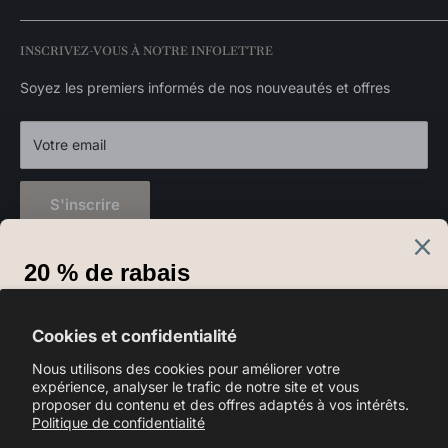
Catalogue exclusivités
Politique de disponibilité des stocks
Luminaires suspendus
INSCRIVEZ-VOUS À NOTRE INFOLETTRE
Politique de confidentialité
Appliques murales
Luminaires extérieurs
Soyez les premiers informés de nos nouveautés et offres
Décorations
Votre email
S'inscrire
Langue
Français
Cookies et confidentialité
Nous suivre
Nous utilisons des cookies pour améliorer votre
expérience, analyser le trafic de notre site et vous
proposer du contenu et des offres adaptés à vos intérêts.
Politique de confidentialité