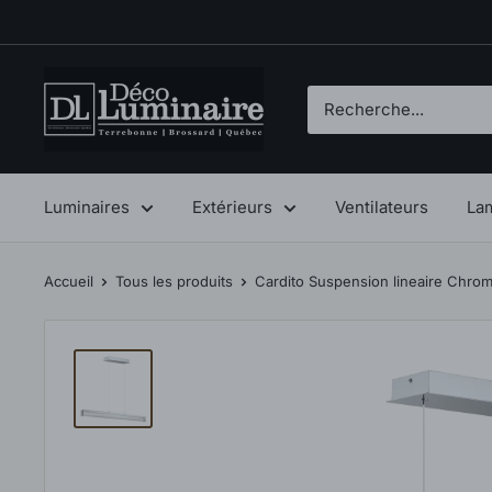
Passer
au
contenu
Déco
Luminaire
Luminaires
Extérieurs
Ventilateurs
La
Accueil
Tous les produits
Cardito Suspension lineaire Chrom