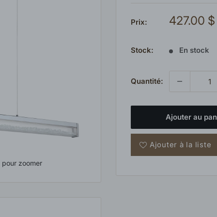
Prix
427.00 $
Prix:
réduit
Stock:
En stock
Quantité:
Ajouter au pan
Ajouter à la liste
s pour zoomer