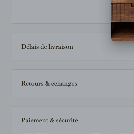
Délais de livraison
Les produits en inventaire sont expédiés rapidement 
article est indisponible en magasin, nous le comma
fournisseur et vous communiquerons le délai estimé 
Retours & échanges
votre commande.
Les retours et échanges sont acceptés selon notre po
produits doivent être neufs, inutilisés et dans leur e
Consultez notre politique complète pour tous les déta
Paiement & sécurité