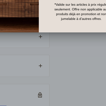
partout au Canada. Si un
ndons auprès du
dès la confirmation de
litique en vigueur. Les
mballage d’origine.
ils.