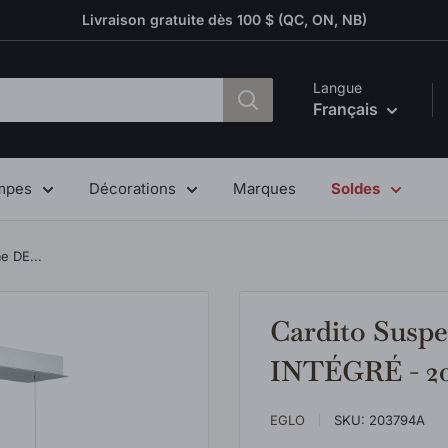
Livraison gratuite dès 100 $ (QC, ON, NB)
Langue
Français
mpes
Décorations
Marques
Soldes
e DE...
Cardito Susp
INTÉGRÉ - 2
EGLO
SKU:
203794A