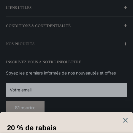
Notre histoire
LIENS UTILES
Trouvez une boutique
FAQ
Mon compte
CONDITIONS & CONFIDENTIALITÉ
Meilleurs prix garantis
Espace entrepreneurs
Nos promotions
Livraison & expédition
NOS PRODUITS
Nos marques
Politique de retour
Catalogue exclusivités
Politique de disponibilité des stocks
Luminaires suspendus
INSCRIVEZ-VOUS À NOTRE INFOLETTRE
Politique de confidentialité
Appliques murales
Luminaires extérieurs
Soyez les premiers informés de nos nouveautés et offres
Décorations
Votre email
S'inscrire