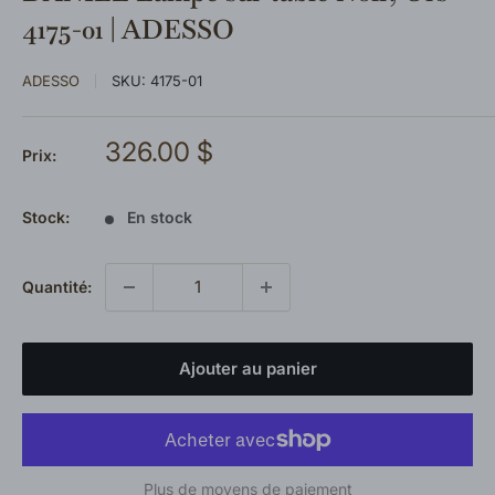
4175-01 | ADESSO
ADESSO
SKU:
4175-01
Prix
326.00 $
Prix:
réduit
Stock:
En stock
Quantité:
Ajouter au panier
Plus de moyens de paiement