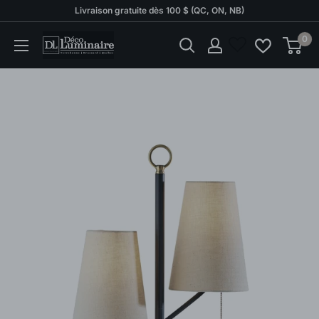
Passer
Livraison gratuite dès 100 $ (QC, ON, NB)
au
0
Déco
contenu
Luminaire