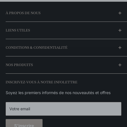
À PROPOS DE NOUS
Notre histoire
LIENS UTILES
Trouvez une boutique
FAQ
Mon compte
CONDITIONS & CONFIDENTIALITÉ
Meilleurs prix garantis
Espace entrepreneurs
Nos promotions
Livraison & expédition
NOS PRODUITS
Nos marques
Politique de retour
Catalogue exclusivités
Politique de disponibilité des stocks
Luminaires suspendus
INSCRIVEZ-VOUS À NOTRE INFOLETTRE
Politique de confidentialité
Appliques murales
Luminaires extérieurs
Soyez les premiers informés de nos nouveautés et offres
Décorations
Votre email
S'inscrire