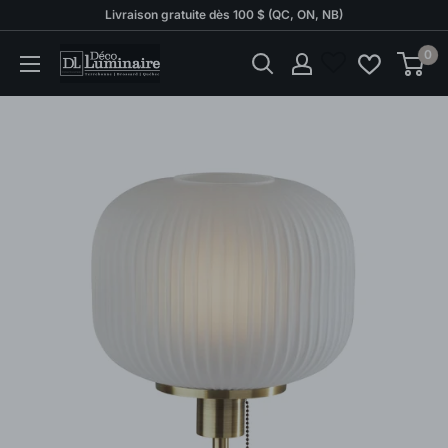
Passer
Livraison gratuite dès 100 $ (QC, ON, NB)
au
0
Déco
contenu
Luminaire