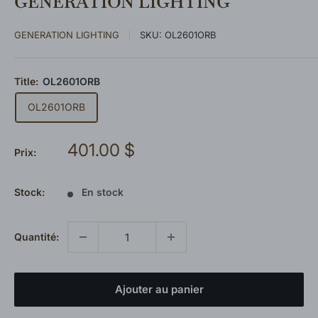
GENERATION LIGHTING
GENERATION LIGHTING
SKU:
OL2601ORB
Title:
OL2601ORB
OL2601ORB
Prix
401.00 $
Prix:
réduit
Stock:
En stock
Quantité:
Ajouter au panier