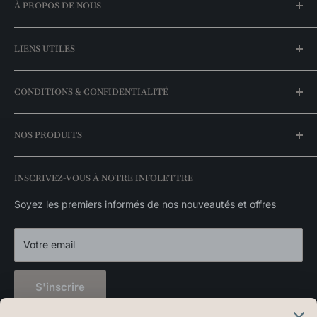
À PROPOS DE NOUS
Notre histoire
LIENS UTILES
Trouvez une boutique
FAQ
Mon compte
CONDITIONS & CONFIDENTIALITÉ
Meilleurs prix garantis
Espace entrepreneurs
Nos promotions
Livraison & expédition
NOS PRODUITS
Nos marques
Politique de retour
Catalogue exclusivités
Politique de disponibilité des stocks
Luminaires suspendus
INSCRIVEZ-VOUS À NOTRE INFOLETTRE
Politique de confidentialité
Appliques murales
Luminaires extérieurs
Soyez les premiers informés de nos nouveautés et offres
Décorations
Votre email
S'inscrire