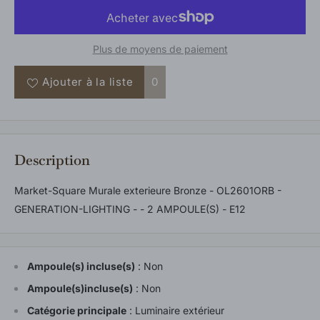
Plus de moyens de paiement
Ajouter à la liste
0
Description
Market-Square Murale exterieure Bronze - OL2601ORB -
GENERATION-LIGHTING - - 2 AMPOULE(S) - E12
Ampoule(s) incluse(s)
:
Non
Ampoule(s)incluse(s)
:
Non
Catégorie principale
:
Luminaire extérieur