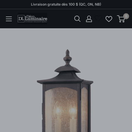
Passer
Livraison gratuite dès 100 $ (QC, ON, NB)
au
0
Déco
contenu
Luminaire