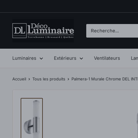
Passer
au
contenu
Déco
Luminaire
Luminaires
Extérieurs
Ventilateurs
La
Accueil
Tous les produits
Palmera-1 Murale Chrome DEL INTÉ