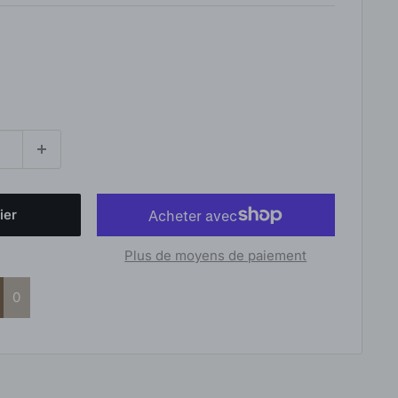
ier
Plus de moyens de paiement
0