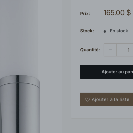
Prix
165.00 $
Prix:
réduit
Stock:
En stock
Quantité:
Ajouter au pan
Ajouter à la liste