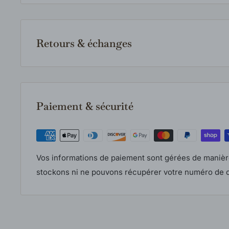
Les produits en inventaire sont expédiés rapidement 
article est indisponible en magasin, nous le comma
fournisseur et vous communiquerons le délai estimé 
Retours & échanges
votre commande.
Les retours et échanges sont acceptés selon notre po
produits doivent être neufs, inutilisés et dans leur e
Consultez notre politique complète pour tous les déta
Paiement & sécurité
Vos informations de paiement sont gérées de manièr
stockons ni ne pouvons récupérer votre numéro de c