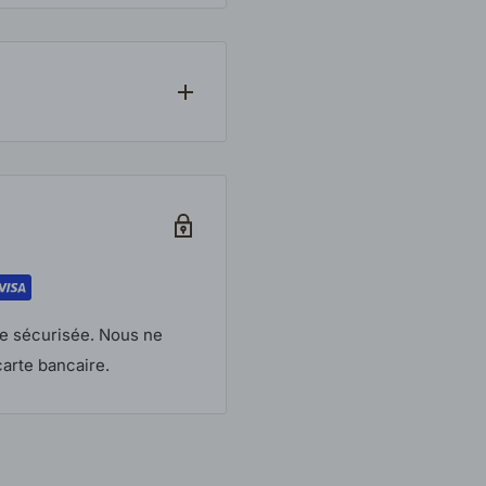
partout au Canada. Si un
ndons auprès du
dès la confirmation de
litique en vigueur. Les
mballage d’origine.
ils.
e sécurisée. Nous ne
arte bancaire.