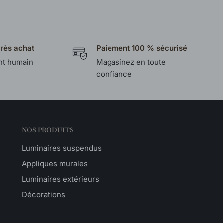
près achat
Paiement 100 % sécurisé
t humain
Magasinez en toute
confiance
NOS PRODUITS
Luminaires suspendus
Appliques murales
Luminaires extérieurs
Décorations