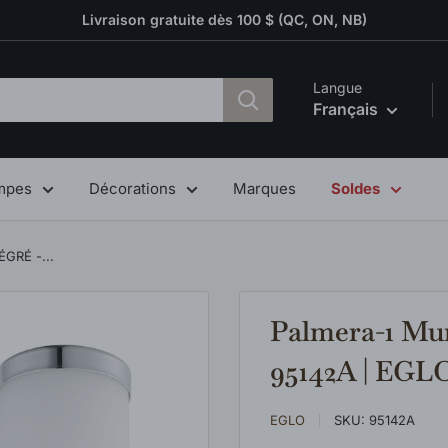
Livraison gratuite dès 100 $ (QC, ON, NB)
Langue
Français
mpes
Décorations
Marques
Soldes
GRÉ -...
Palmera-1 M
95142A | EGL
EGLO
SKU:
95142A