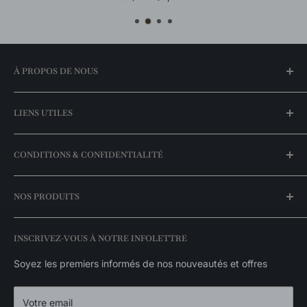
À PROPOS DE NOUS
Notre histoire
LIENS UTILES
Trouvez une boutique
FAQ
Mon compte
CONDITIONS & CONFIDENTIALITÉ
Meilleurs prix garantis
Espace entrepreneurs
Nos promotions
Livraison & expédition
NOS PRODUITS
Nos marques
Politique de retour
Catalogue exclusivités
Politique de disponibilité des stocks
Luminaires suspendus
INSCRIVEZ-VOUS À NOTRE INFOLETTRE
Politique de confidentialité
Appliques murales
Luminaires extérieurs
Soyez les premiers informés de nos nouveautés et offres
Décorations
Votre email