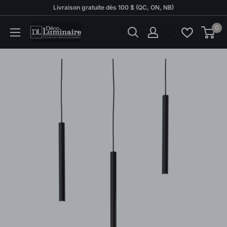
Passer
Livraison gratuite dès 100 $ (QC, ON, NB)
au
0
Déco
contenu
Luminaire