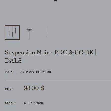
Suspension Noir - PDC18-CC-BK |
DALS
DALS
SKU:
PDC18-CC-BK
Prix
98.00 $
Prix:
réduit
Stock:
En stock