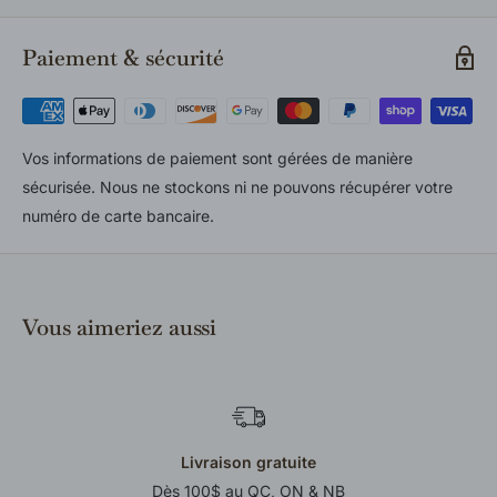
Les retours et échanges sont acceptés selon notre politique
en vigueur. Les produits doivent être neufs, inutilisés et dans
Paiement & sécurité
leur emballage d’origine. Consultez notre politique complète
pour tous les détails.
Vos informations de paiement sont gérées de manière
sécurisée. Nous ne stockons ni ne pouvons récupérer votre
numéro de carte bancaire.
Vous aimeriez aussi
Livraison gratuite
Dès 100$ au QC, ON & NB