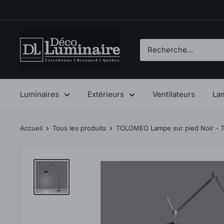
Passer
au
contenu
Déco
Luminaire
Luminaires
Extérieurs
Ventilateurs
La
Accueil
Tous les produits
TOLOMEO Lampe sur pied Noir - T