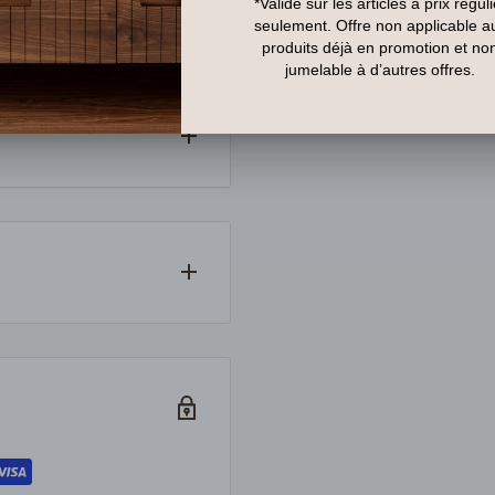
partout au Canada. Si un
ndons auprès du
dès la confirmation de
litique en vigueur. Les
mballage d’origine.
ils.