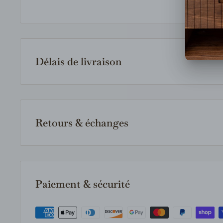
Délais de livraison
Les produits en inventaire sont expédiés rapidement 
article est indisponible en magasin, nous le comma
fournisseur et vous communiquerons le délai estimé 
Retours & échanges
votre commande.
Les retours et échanges sont acceptés selon notre po
produits doivent être neufs, inutilisés et dans leur e
Consultez notre politique complète pour tous les déta
Paiement & sécurité