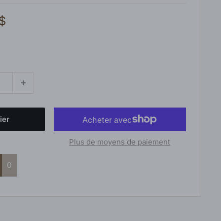
 $
ier
Plus de moyens de paiement
0