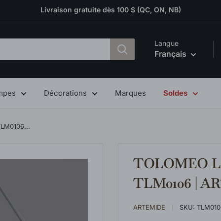
Livraison gratuite dès 100 $ (QC, ON, NB)
Langue
Français
mpes
Décorations
Marques
Soldes
LM0106...
TOLOMEO Lam
TLM0106 | 
ARTEMIDE
SKU:
TLM010