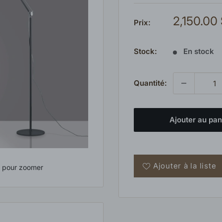
Prix
2,150.00
Prix:
réduit
Stock:
En stock
Quantité:
Ajouter au pan
Ajouter à la liste
s pour zoomer