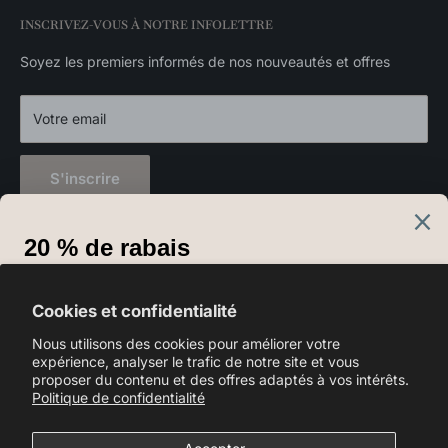
Luminaires suspendus
INSCRIVEZ-VOUS À NOTRE INFOLETTRE
Politique de confidentialité
Appliques murales
Luminaires extérieurs
Soyez les premiers informés de nos nouveautés et offres
Décorations
Votre email
S'inscrire
Langue
Français
Cookies et confidentialité
Nous suivre
Nous utilisons des cookies pour améliorer votre
expérience, analyser le trafic de notre site et vous
proposer du contenu et des offres adaptés à vos intérêts.
Politique de confidentialité
Nous acceptons