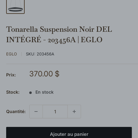
Tonarella Suspension Noir DEL
INTÉGRÉ - 203456A | EGLO
EGLO
SKU:
203456A
Prix
370.00 $
Prix:
réduit
Stock:
En stock
Quantité:
Ajouter au panier