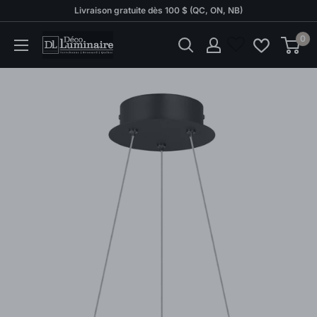
Passer
Livraison gratuite dès 100 $ (QC, ON, NB)
au
0
Déco
contenu
Luminaire