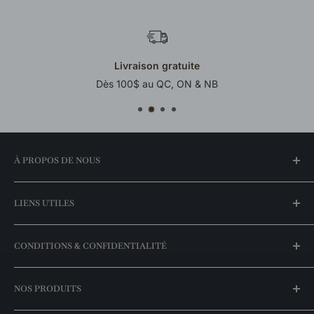
Livraison gratuite
Dès 100$ au QC, ON & NB
À PROPOS DE NOUS
Notre histoire
LIENS UTILES
Trouvez une boutique
FAQ
Mon compte
CONDITIONS & CONFIDENTIALITÉ
Meilleurs prix garantis
Espace entrepreneurs
Nos promotions
Livraison & expédition
NOS PRODUITS
Nos marques
Politique de retour
Catalogue exclusivités
Politique de disponibilité des stocks